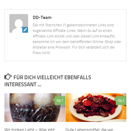
DD-Team
Die mit Sternchen (*) gekennzeichneten Links sind
sogenannte Affiliate-Links. Wenn du auf so einen
Affiliate-Link klickst und über diesen Link einkaufst,
bekomme ich von dem betreffenden Online-Shop oder
Anbieter eine Provision. Für dich verändert sich der
Preis nicht.
FÜR DICH VIELLEICHT EBENFALLS
INTERESSANT …
7
3
Wir trinken Light – Was gibt
Gute Lebensmittel, die wir