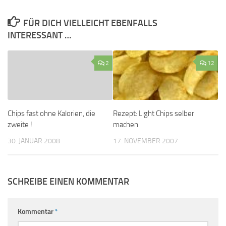
FÜR DICH VIELLEICHT EBENFALLS
INTERESSANT …
2
12
Chips fast ohne Kalorien, die
Rezept: Light Chips selber
zweite !
machen
30. JANUAR 2008
17. NOVEMBER 2007
SCHREIBE EINEN KOMMENTAR
Kommentar
*