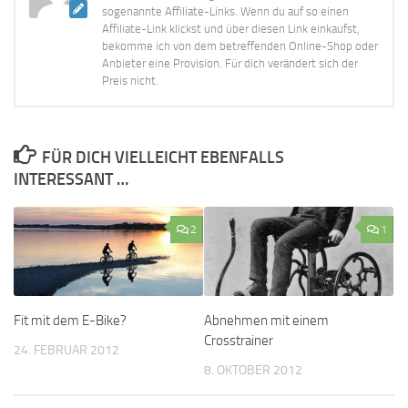
sogenannte Affiliate-Links. Wenn du auf so einen
Affiliate-Link klickst und über diesen Link einkaufst,
bekomme ich von dem betreffenden Online-Shop oder
Anbieter eine Provision. Für dich verändert sich der
Preis nicht.
FÜR DICH VIELLEICHT EBENFALLS
INTERESSANT …
2
1
Fit mit dem E-Bike?
Abnehmen mit einem
Crosstrainer
24. FEBRUAR 2012
8. OKTOBER 2012