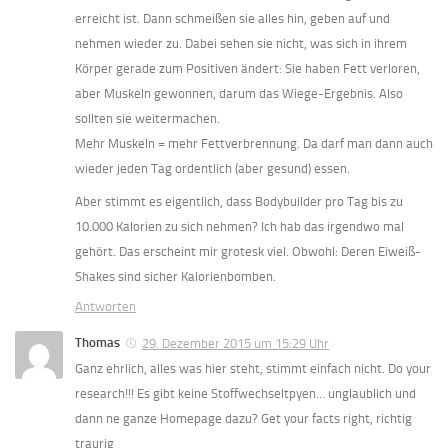
erreicht ist. Dann schmeißen sie alles hin, geben auf und
nehmen wieder zu. Dabei sehen sie nicht, was sich in ihrem
Körper gerade zum Positiven ändert: Sie haben Fett verloren,
aber Muskeln gewonnen, darum das Wiege-Ergebnis. Also
sollten sie weitermachen.
Mehr Muskeln = mehr Fettverbrennung. Da darf man dann auch
wieder jeden Tag ordentlich (aber gesund) essen.
Aber stimmt es eigentlich, dass Bodybuilder pro Tag bis zu
10.000 Kalorien zu sich nehmen? Ich hab das irgendwo mal
gehört. Das erscheint mir grotesk viel. Obwohl: Deren Eiweiß-
Shakes sind sicher Kalorienbomben.
Antworten
Thomas
29. Dezember 2015 um 15:29 Uhr
Ganz ehrlich, alles was hier steht, stimmt einfach nicht. Do your
research!!! Es gibt keine Stoffwechseltpyen… unglaublich und
dann ne ganze Homepage dazu? Get your facts right, richtig
traurig