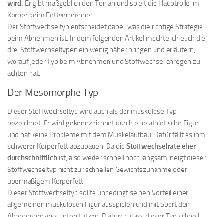
wird.
Er gibt maßgeblich den Ton an und spielt die Hauptrolle im
Körper beim Fettverbrennen.
Der Stoffwechseltyp entscheidet dabei, was die richtige Strategie
beim Abnehmen ist. In dem folgenden Artikel möchte ich euch die
drei Stoffwechseltypen ein wenig näher bringen und erläutern,
worauf jeder Typ beim Abnehmen und Stoffwechsel anregen zu
achten hat.
Der Mesomorphe Typ
Dieser Stoffwechseltyp wird auch als der muskulöse Typ
bezeichnet. Er wird gekennzeichnet durch eine athletische Figur
und hat keine Probleme mit dem Muskelaufbau. Dafür fällt es ihm
schwerer Körperfett abzubauen. Da die
Stoffwechselrate eher
durchschnittlich
ist, also weder schnell noch langsam, neigt dieser
Stoffwechseltyp nicht zur schnellen Gewichtszunahme oder
übermäßigem Körperfett.
Dieser Stoffwechseltyp sollte unbedingt seinen Vorteil einer
allgemeinen muskulösen Figur ausspielen und mit Sport den
Abnehmprozess unterstützen. Dadurch, dass dieser Typ schnell