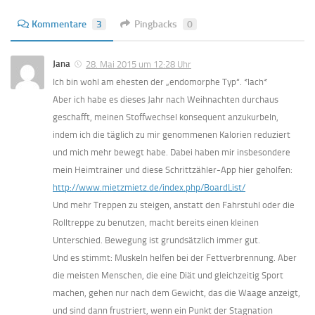
Kommentare
3
Pingbacks
0
Jana
28. Mai 2015 um 12:28 Uhr
Ich bin wohl am ehesten der „endomorphe Typ“. *lach*
Aber ich habe es dieses Jahr nach Weihnachten durchaus
geschafft, meinen Stoffwechsel konsequent anzukurbeln,
indem ich die täglich zu mir genommenen Kalorien reduziert
und mich mehr bewegt habe. Dabei haben mir insbesondere
mein Heimtrainer und diese Schrittzähler-App hier geholfen:
http://www.mietzmietz.de/index.php/BoardList/
Und mehr Treppen zu steigen, anstatt den Fahrstuhl oder die
Rolltreppe zu benutzen, macht bereits einen kleinen
Unterschied. Bewegung ist grundsätzlich immer gut.
Und es stimmt: Muskeln helfen bei der Fettverbrennung. Aber
die meisten Menschen, die eine Diät und gleichzeitig Sport
machen, gehen nur nach dem Gewicht, das die Waage anzeigt,
und sind dann frustriert, wenn ein Punkt der Stagnation