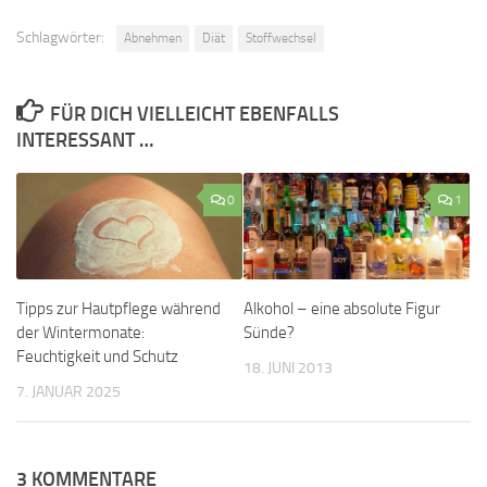
Schlagwörter:
Abnehmen
Diät
Stoffwechsel
FÜR DICH VIELLEICHT EBENFALLS
INTERESSANT …
0
1
Tipps zur Hautpflege während
Alkohol – eine absolute Figur
der Wintermonate:
Sünde?
Feuchtigkeit und Schutz
18. JUNI 2013
7. JANUAR 2025
3 KOMMENTARE