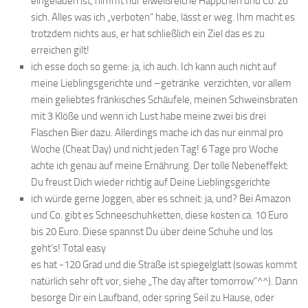
eingeladen ist, nimmt nur eiweißreiche Häppchen und Co. zu
sich. Alles was ich „verboten“ habe, lässt er weg. Ihm macht es
trotzdem nichts aus, er hat schließlich ein Ziel das es zu
erreichen gilt!
ich esse doch so gerne: ja, ich auch. Ich kann auch nicht auf
meine Lieblingsgerichte und –getränke verzichten, vor allem
mein geliebtes fränkisches Schäufele, meinen Schweinsbraten
mit 3 Klöße und wenn ich Lust habe meine zwei bis drei
Flaschen Bier dazu. Allerdings mache ich das nur einmal pro
Woche (Cheat Day) und nicht jeden Tag! 6 Tage pro Woche
achte ich genau auf meine Ernährung. Der tolle Nebeneffekt:
Du freust Dich wieder richtig auf Deine Lieblingsgerichte
ich würde gerne Joggen, aber es schneit: ja, und? Bei Amazon
und Co. gibt es Schneeschuhketten, diese kosten ca. 10 Euro
bis 20 Euro. Diese spannst Du über deine Schuhe und los
geht’s! Total easy
es hat -120 Grad und die Straße ist spiegelglatt (sowas kommt
natürlich sehr oft vor, siehe „The day after tomorrow“^^). Dann
besorge Dir ein Laufband, oder spring Seil zu Hause, oder