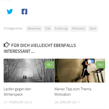
Schlagwörter:
Abnehmen
Diät
Ernährung
Motivation
Sport
FÜR DICH VIELLEICHT EBENFALLS
INTERESSANT …
1
0
Laufen gegen den
Kleiner Tipp zum Thema
Winterspeck
Motivation
21. FEBRUAR 2013
28. JANUAR 2011