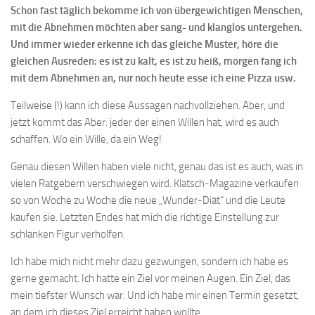
Schon fast täglich bekomme ich von übergewichtigen Menschen,
mit die Abnehmen möchten aber sang- und klanglos untergehen.
Und immer wieder erkenne ich das gleiche Muster, höre die
gleichen Ausreden: es ist zu kalt, es ist zu heiß, morgen fang ich
mit dem Abnehmen an, nur noch heute esse ich eine Pizza usw.
Teilweise (!) kann ich diese Aussagen nachvollziehen. Aber, und
jetzt kommt das Aber: jeder der einen Willen hat, wird es auch
schaffen. Wo ein Wille, da ein Weg!
Genau diesen Willen haben viele nicht, genau das ist es auch, was in
vielen Ratgebern verschwiegen wird. Klatsch-Magazine verkaufen
so von Woche zu Woche die neue „Wunder-Diät“ und die Leute
kaufen sie. Letzten Endes hat mich die richtige Einstellung zur
schlanken Figur verholfen.
Ich habe mich nicht mehr dazu gezwungen, sondern ich habe es
gerne gemacht. Ich hatte ein Ziel vor meinen Augen. Ein Ziel, das
mein tiefster Wunsch war. Und ich habe mir einen Termin gesetzt,
an dem ich dieses Ziel erreicht haben wollte.