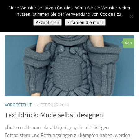
Diese Website benutzen Cookies. Wenn Sie die Website weiter
Zum Inhalt springen
nutzen, stimmen Sie der Verwendung von Cookies zu.
Akzeptieren
Erfahren Sie mehr
SCHLAGWÖRTER:
LEBEN
1
VORGESTELLT
17. FEBRUAR 2012
Textildruck: Mode selbst designen!
photo credit: aramolara Diejenigen, die mit lästigen
Fettpolstern und Rettungsringen zu kämpfen haben, werden