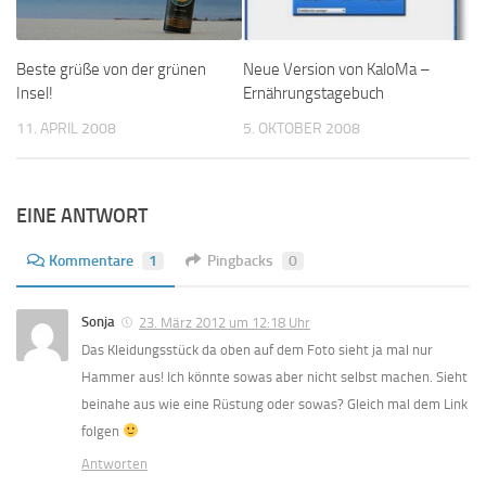
Beste grüße von der grünen
Neue Version von KaloMa –
Insel!
Ernährungstagebuch
11. APRIL 2008
5. OKTOBER 2008
EINE ANTWORT
Kommentare
1
Pingbacks
0
Sonja
23. März 2012 um 12:18 Uhr
Das Kleidungsstück da oben auf dem Foto sieht ja mal nur
Hammer aus! Ich könnte sowas aber nicht selbst machen. Sieht
beinahe aus wie eine Rüstung oder sowas? Gleich mal dem Link
folgen
Antworten