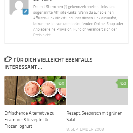
Die mit Sternchen (*) gekennzeichneten Links sind
sogenannte Affiliate-Links. Wenn du auf so einen
Affiliate-Link klickst und über diesen Link einkaufst,
bekomme ich von dem betreffenden Online-Shop oder
Anbieter eine Provision. Für dich verändert sich der
Preis nicht.
FÜR DICH VIELLEICHT EBENFALLS
INTERESSANT …
0
3
Erfrischende Alternative zu
Rezept: Seebarsch mit grünen
Eiscreme: 3 Rezepte für
Salat
Frozen Joghurt
8. SEPTEMBER 2008