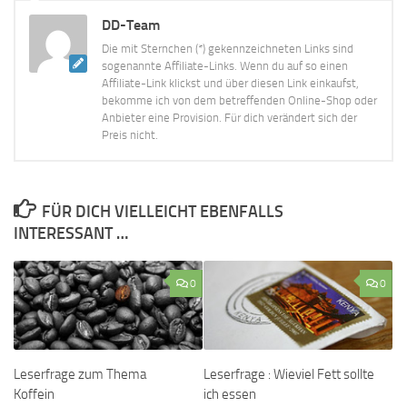
DD-Team
Die mit Sternchen (*) gekennzeichneten Links sind
sogenannte Affiliate-Links. Wenn du auf so einen
Affiliate-Link klickst und über diesen Link einkaufst,
bekomme ich von dem betreffenden Online-Shop oder
Anbieter eine Provision. Für dich verändert sich der
Preis nicht.
FÜR DICH VIELLEICHT EBENFALLS
INTERESSANT …
0
0
Leserfrage zum Thema
Leserfrage : Wieviel Fett sollte
Koffein
ich essen