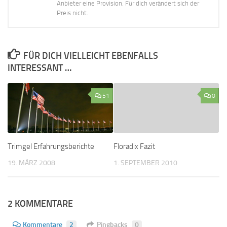
Anbieter eine Provision. Für dich verändert sich der
Preis nicht.
FÜR DICH VIELLEICHT EBENFALLS
INTERESSANT …
51
0
Trimgel Erfahrungsberichte
Floradix Fazit
19. MÄRZ 2008
1. SEPTEMBER 2010
2 KOMMENTARE
Kommentare
2
Pingbacks
0