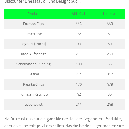
Discounter Linessa (Lidl) und BeLight (Aldi).
Produkt
Aldi Kcal.
Lidl Kcal.
Erdnuss Flips
443
443
Frischkäse
72
61
Joghurt (Frucht)
39
69
Käse Aufschnitt
277
260
Schokoladen Pudding
100
55
Salami
274
312
Paprika Chips
470
479
Tomaten Ketchup
42
35
Leberwurst
244
248
Natürlich ist das nur ein ganz kleiner Teil der Angeboten Produkte,
aber es ist bereits jetzt ersichtlich, das die beiden Eigenmarken sich