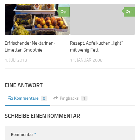
0
1
Erfrischender Nektarinen-
Rezept: Apfelkuchen „light“
Limetten Smoothie
mit wenig Fett
1. JULI 2013
11. JANUAR 2008
EINE ANTWORT
Kommentare
0
Pingbacks
1
SCHREIBE EINEN KOMMENTAR
Kommentar
*