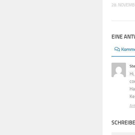
28. NOVEMB
EINE AN
Komme
Ste
Hi,
co
Ha
Ke
An
SCHREIB