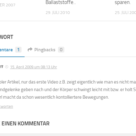
Ballaststoffe..
sparen.
ER 2007
29. JULI 2010
25. JULI 20
TWORT
ntare
1
Pingbacks
0
ff
15. April 2009 um 08:13 Uhr
oler Artikel, nur das erste Video z.B. zeigt eigentlich wie man es nicht ma
ndgelenke geben nach und der Körper schwingt leicht mit bzw. er holt
rl macht da schon wesentlich kontolliertere Bewegungen.
tworten
E EINEN KOMMENTAR