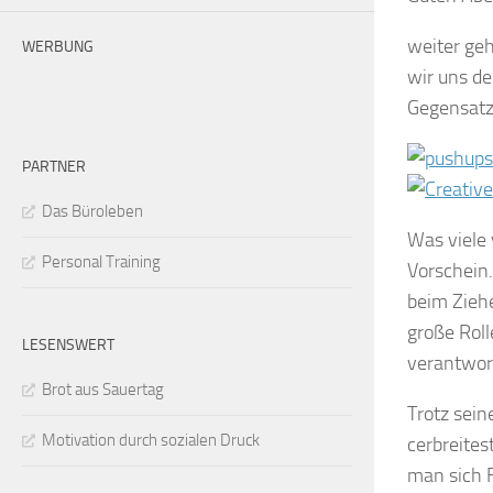
weiter geh
WERBUNG
wir uns de
Gegensatz
PARTNER
Das Büroleben
Was viele 
Personal Training
Vorschein.
beim Ziehe
große Roll
LESENSWERT
verantwort
Brot aus Sauertag
Trotz sein
Motivation durch sozialen Druck
cerbreites
man sich F