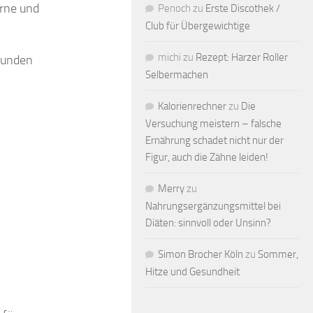
orne und
Penoch
zu
Erste Discothek /
Club für Übergewichtige
michi
zu
Rezept: Harzer Roller
efunden
Selbermachen
Kalorienrechner
zu
Die
Versuchung meistern – falsche
Ernährung schadet nicht nur der
Figur, auch die Zähne leiden!
Merry
zu
Nahrungsergänzungsmittel bei
Diäten: sinnvoll oder Unsinn?
Simon Brocher Köln
zu
Sommer,
Hitze und Gesundheit