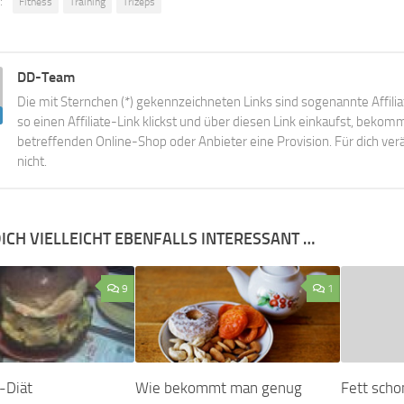
:
Fitness
Training
Trizeps
DD-Team
Die mit Sternchen (*) gekennzeichneten Links sind sogenannte Affili
so einen Affiliate-Link klickst und über diesen Link einkaufst, beko
betreffenden Online-Shop oder Anbieter eine Provision. Für dich verä
nicht.
ICH VIELLEICHT EBENFALLS INTERESSANT …
9
1
-Diät
Wie bekommt man genug
Fett sch