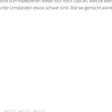
ative zum Kabelziehen bieten sich noch Dips an, welche aber
unter Umständen etwas schwer sind. Wie sie gemacht werd