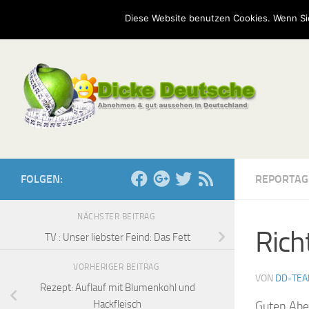
Start
Mission
Kontakt
Serien
Umfragen
Diese Website benutzen Cookies. Wenn Si
Zum Inhalt springen
FOLGEN:
REPORTAG
NÄCHSTER BEITRAG
Richt
TV : Unser liebster Feind: Das Fett
VORHERIGER BEITRAG
VON
DD-TE
Rezept: Auflauf mit Blumenkohl und
Hackfleisch
Guten Aben