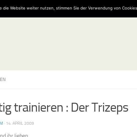
e die Website weiter nutzen, stimmen Sie der Verwendung von Cookies
EN
ig trainieren : Der Trizeps
AM
·
14. APRIL 2009
d ihr lieben,