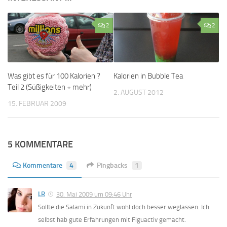
2
2
Was gibt es für 100 Kalorien ?
Kalorien in Bubble Tea
Teil 2 (Süßigkeiten + mehr)
2. AUGUST 2012
15. FEBRUAR 2009
5 KOMMENTARE
Kommentare
4
Pingbacks
1
LR
30. Mai 2009 um 09:46 Uhr
Sollte die Salami in Zukunft wohl doch besser weglassen. Ich
selbst hab gute Erfahrungen mit Figuactiv gemacht.