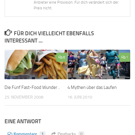
Anbieter eine Provision. Für dich verändert sich der
Preis nicht.
FÜR DICH VIELLEICHT EBENFALLS
INTERESSANT …
8
1
Die Fünf Fast-Food Wunder ..
4 Mythen über das Laufen
25. NOVEMBER 2008
16. JUNI 2010
EINE ANTWORT
Kommentare
1
Pingbacks
0