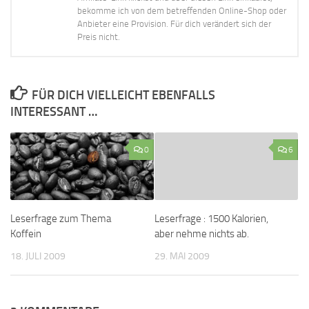
bekomme ich von dem betreffenden Online-Shop oder
Anbieter eine Provision. Für dich verändert sich der
Preis nicht.
FÜR DICH VIELLEICHT EBENFALLS
INTERESSANT …
0
6
Leserfrage zum Thema
Leserfrage : 1500 Kalorien,
Koffein
aber nehme nichts ab.
18. JULI 2009
29. MAI 2009