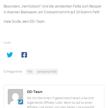
Besonders „heimtükisch“ sind die versteckten Fette zum Beispiel
in diversen Backwaren, ein Croissant kommt auf 20 Gramm Fett!
Viele Grüße, dein DD-Team
SHARE
Schlagwörter:
Fett
versteckte Fette
DD-Team
Die mit Sternchen (*) gekennzeichneten Links sind
sogenannte Affiliate-Links. Wenn du auf so einen
Affiliate-Link klickst und über diesen Link einkaufst,