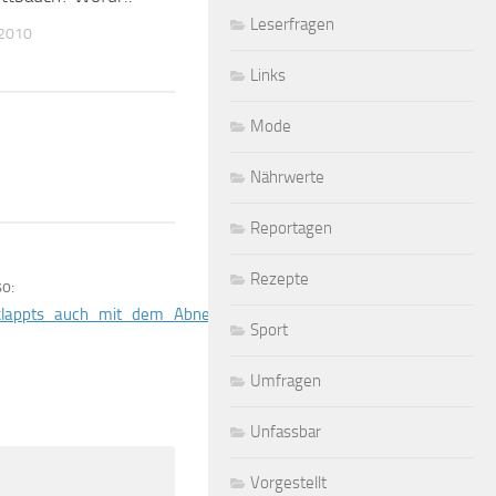
Leserfragen
 2010
Links
Mode
Nährwerte
Reportagen
Rezepte
o:
t_klappts_auch_mit_dem_Abnehmen.html
Sport
Umfragen
Unfassbar
Vorgestellt