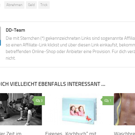
:
Abnehmen
Geld
Trick
DD-Team
Die mit Sternchen (*) gekennzeichneten Links sind sogenannte Affili
so einen Affiliate-Link klickst und über diesen Link einkaufst, beko
betreffenden Online-Shop oder Anbieter eine Provision. Für dich verä
nicht.
ICH VIELLEICHT EBENFALLS INTERESSANT …
3
1
er Zeit im
Eigenes „Kochbuch“ mit
Waschbre