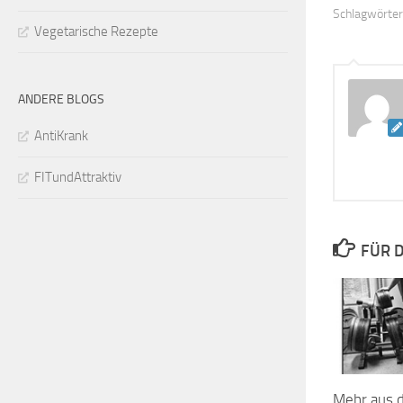
Schlagwörter
Vegetarische Rezepte
ANDERE BLOGS
AntiKrank
FITundAttraktiv
FÜR D
Mehr aus d