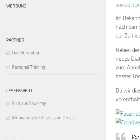
VON
DD-TE
WERBUNG
Im Bekannt
nach den F
der Zeit i
PARTNER
Neben den 
Das Büroleben
neues Diät
zum Abneh
Personal Training
besser Tric
Da wir die
LESENSWERT
vorenthalt
Brot aus Sauertag
Motivation durch sozialen Druck
Vor