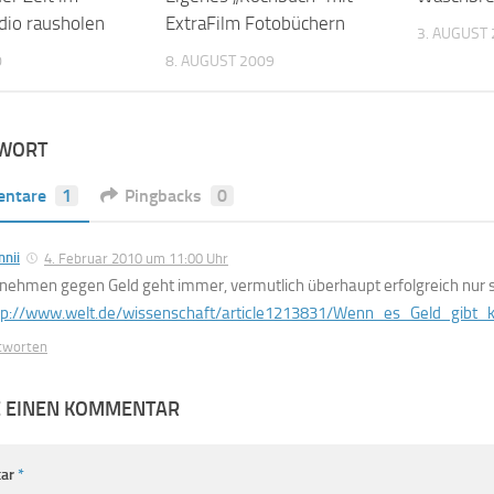
dio rausholen
ExtraFilm Fotobüchern
3. AUGUST
0
8. AUGUST 2009
TWORT
ntare
1
Pingbacks
0
nii
4. Februar 2010 um 11:00 Uhr
nehmen gegen Geld geht immer, vermutlich überhaupt erfolgreich nur s
tp://www.welt.de/wissenschaft/article1213831/Wenn_es_Geld_gib
tworten
E EINEN KOMMENTAR
ar
*