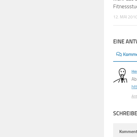
Fitnessstu
12. MAI 201
EINE AN
Komme
Hen
Ab
ht
An
SCHREIB
Komment