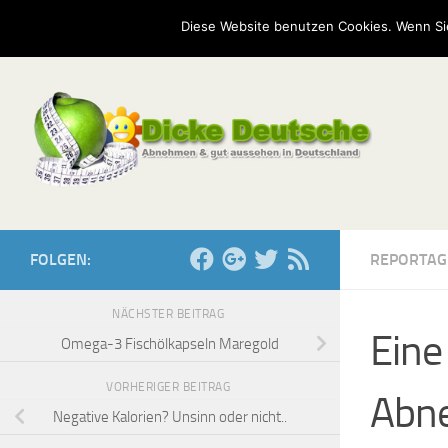
Start
Mission
Kontakt
Serien
Umfragen
Diese Website benutzen Cookies. Wenn Si
Zum Inhalt springen
FOLGEN:
REPORTAG
NÄCHSTER BEITRAG
Eine
Omega-3 Fischölkapseln Maregold
VORHERIGER BEITRAG
Abn
Negative Kalorien? Unsinn oder nicht..