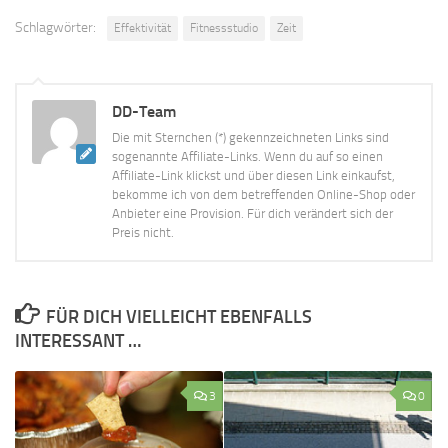
Schlagwörter:
Effektivität
Fitnessstudio
Zeit
DD-Team
Die mit Sternchen (*) gekennzeichneten Links sind
sogenannte Affiliate-Links. Wenn du auf so einen
Affiliate-Link klickst und über diesen Link einkaufst,
bekomme ich von dem betreffenden Online-Shop oder
Anbieter eine Provision. Für dich verändert sich der
Preis nicht.
FÜR DICH VIELLEICHT EBENFALLS
INTERESSANT …
3
0