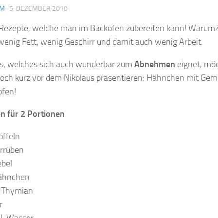
AM
·
5. DEZEMBER 2010
 Rezepte, welche man im Backofen zubereiten kann! Warum
enig Fett, wenig Geschirr und damit auch wenig Arbeit.
es, welches sich auch wunderbar zum
Abnehmen
eignet, mö
noch kurz vor dem Nikolaus präsentieren: Hähnchen mit Gem
fen!
en für 2 Portionen
offeln
rrüben
ebel
ähnchen
 Thymian
r
l. Wasser