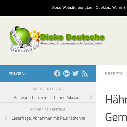
Start
Mission
Kontakt
Serien
Umfragen
Diese Website benutzen Cookies. Wenn Si
Zum Inhalt springen
FOLGEN:
REZEPTE
NÄCHSTER BEITRAG
Hähn
Wir wünschen einen schönen Nikolaus!
VORHERIGER BEITRAG
Gem
Leserfrage: Abnehmen mit Paul McKenna