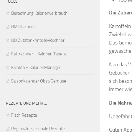
TOOLS
Die Zuber
Berechnung Kalorienverbrauch
Kartoffeln
BMI Rechner
Zwiebel wi
DD Zutaten-Anteils-Rechner
Das Gemüs
gewasche
Fettrechner – Kalorien Tabelle
Nun das W
KaloMa – KalorienManager
Gebacken 
sich beson
Saisonkalender Obst/Gemüse
immer wie
Die Nährw
REZEPTE UND MEHR ...
Fisch Rezepte
Ungefähr 8
Regionale, saisonale Rezepte
Guten Appe