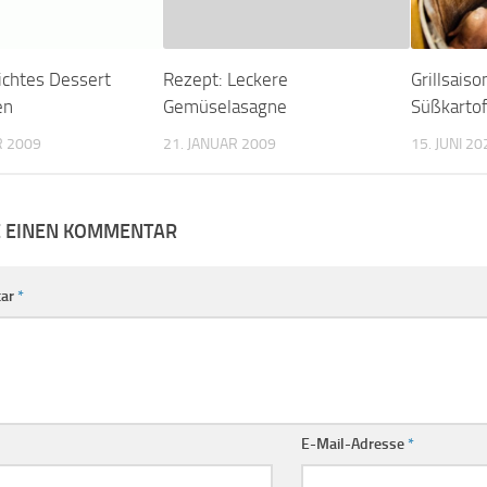
ichtes Dessert
Rezept: Leckere
Grillsaiso
en
Gemüselasagne
Süßkartof
R 2009
21. JANUAR 2009
15. JUNI 20
E EINEN KOMMENTAR
ar
*
E-Mail-Adresse
*