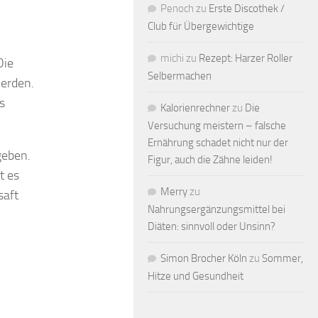
Penoch
zu
Erste Discothek /
Club für Übergewichtige
michi
zu
Rezept: Harzer Roller
Die
Selbermachen
werden.
s
Kalorienrechner
zu
Die
Versuchung meistern – falsche
Ernährung schadet nicht nur der
geben.
Figur, auch die Zähne leiden!
t es
Merry
zu
saft
Nahrungsergänzungsmittel bei
Diäten: sinnvoll oder Unsinn?
Simon Brocher Köln
zu
Sommer,
Hitze und Gesundheit