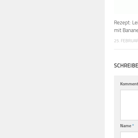
Rezept: Le
mit Banan
25. FEBRUA
SCHREIB
Komment
Name
*