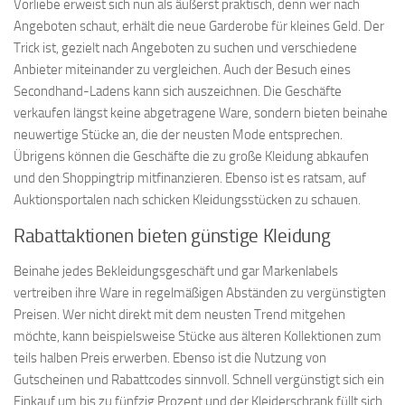
Vorliebe erweist sich nun als äußerst praktisch, denn wer nach
Angeboten schaut, erhält die neue Garderobe für kleines Geld. Der
Trick ist, gezielt nach Angeboten zu suchen und verschiedene
Anbieter miteinander zu vergleichen. Auch der Besuch eines
Secondhand-Ladens kann sich auszeichnen. Die Geschäfte
verkaufen längst keine abgetragene Ware, sondern bieten beinahe
neuwertige Stücke an, die der neusten Mode entsprechen.
Übrigens können die Geschäfte die zu große Kleidung abkaufen
und den Shoppingtrip mitfinanzieren. Ebenso ist es ratsam, auf
Auktionsportalen nach schicken Kleidungsstücken zu schauen.
Rabattaktionen bieten günstige Kleidung
Beinahe jedes Bekleidungsgeschäft und gar Markenlabels
vertreiben ihre Ware in regelmäßigen Abständen zu vergünstigten
Preisen. Wer nicht direkt mit dem neusten Trend mitgehen
möchte, kann beispielsweise Stücke aus älteren Kollektionen zum
teils halben Preis erwerben. Ebenso ist die Nutzung von
Gutscheinen und Rabattcodes sinnvoll. Schnell vergünstigt sich ein
Einkauf um bis zu fünfzig Prozent und der Kleiderschrank füllt sich