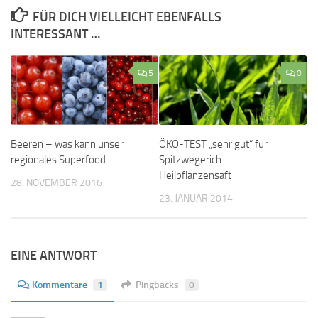
FÜR DICH VIELLEICHT EBENFALLS
INTERESSANT …
5
0
Beeren – was kann unser
ÖKO-TEST „sehr gut“ für
regionales Superfood
Spitzwegerich
Heilpflanzensaft
28. NOVEMBER 2016
23. JANUAR 2014
EINE ANTWORT
Kommentare
1
Pingbacks
0