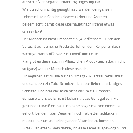
ausschließlich vegane Ernährung ungesung ist!
Wie du schon richtig gesagt hast, werden den ganzen
Lebensmitteln Geschmacksverstärker und Aromen
beigemischt, damit diese überhaupt nach irgend etwas
schmecken!
Der Mensch ist nicht umsonst ein „Allesfresser“. Durch den
Verzicht auf tierische Produkte, fehlen dem Körper einfach
wichtige Nährstoffe wie z.B. Eiweiß und Fette.
Klar gibt es diese auch in Pflanzlichen Produkten, jedoch nicht
so (ganz) wie der Mensch diese braucht.
Ein veganer isst Nüsse für den Omega-3-Fettsäurehaushalt
und daneben ein Tofu-Schnitzel. Ich esse lieber ein richtiges
Schnitzel und brauche mich nicht darum zu kümmern.
Genauso wie Eiweiß. Es ist bekannt, dass Geflügel sehr viel
gesundes Eiweiß enthällt. Ich habe sogar mal von einem Fall
gehört, bei dem „der Veganer“ noch Tabletten schlucken
musste, nur um auf seine ganzen Vitamine zu kommen.
Bitte? Tabletten? Nein danke, Ich esse lieber ausgewogen und