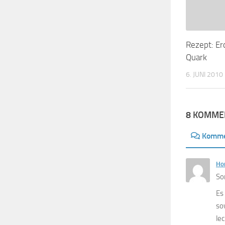
Rezept: Er
Quark
6. JUNI 2010
8 KOMME
Komme
Hor
So
Es
so
lec