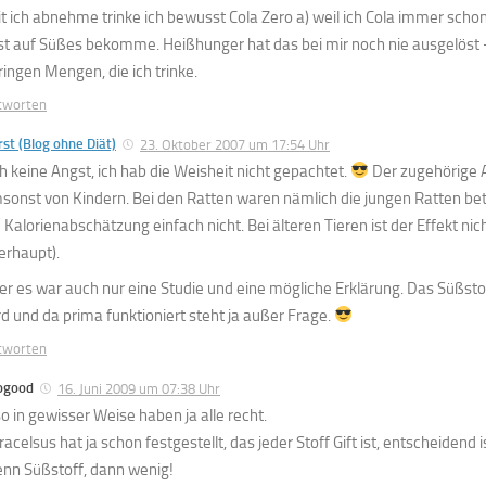
it ich abnehme trinke ich bewusst Cola Zero a) weil ich Cola immer sch
st auf Süßes bekomme. Heißhunger hat das bei mir noch nie ausgelöst –
ringen Mengen, die ich trinke.
tworten
st (Blog ohne Diät)
23. Oktober 2007 um 17:54 Uhr
h keine Angst, ich hab die Weisheit nicht gepachtet.
Der zugehörige Ar
sonst von Kindern. Bei den Ratten waren nämlich die jungen Ratten betr
e Kalorienabschätzung einfach nicht. Bei älteren Tieren ist der Effekt nic
erhaupt).
er es war auch nur eine Studie und eine mögliche Erklärung. Das Süßsto
rd und da prima funktioniert steht ja außer Frage.
tworten
ogood
16. Juni 2009 um 07:38 Uhr
so in gewisser Weise haben ja alle recht.
acelsus hat ja schon festgestellt, das jeder Stoff Gift ist, entscheidend 
nn Süßstoff, dann wenig!