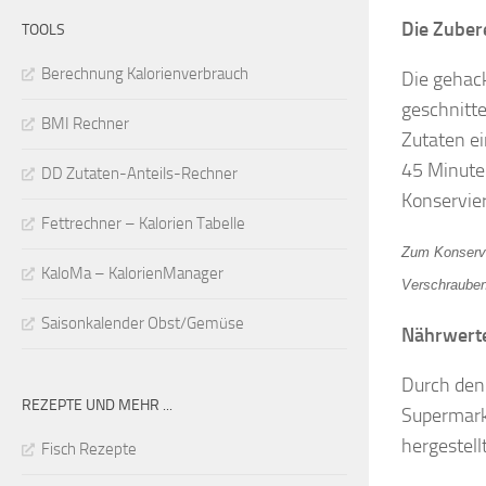
Die Zuber
TOOLS
Berechnung Kalorienverbrauch
Die gehac
geschnitt
BMI Rechner
Zutaten ei
45 Minute
DD Zutaten-Anteils-Rechner
Konservier
Fettrechner – Kalorien Tabelle
Zum Konservi
KaloMa – KalorienManager
Verschrauben,
Saisonkalender Obst/Gemüse
Nährwert
Durch den
REZEPTE UND MEHR ...
Supermarkt
hergestell
Fisch Rezepte