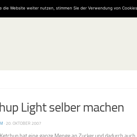
e die Website weiter nutzen, stimmen Sie der Verwendung von Cookies
hup Light selber machen
AM
·
20. OKTOBER 2007
 Ketchup hat eine ganze Menge an Zucker und dadurch auch 