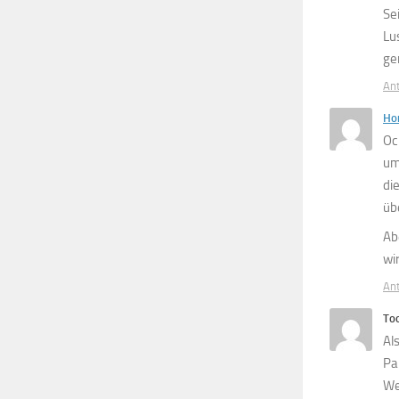
Se
Lu
ge
An
Hor
Oc
um
di
üb
Ab
wi
An
To
Al
Par
We