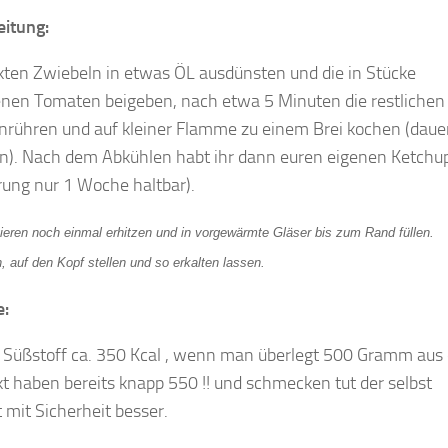
eitung:
kten Zwiebeln in etwas ÖL ausdünsten und die in Stücke
enen Tomaten beigeben, nach etwa 5 Minuten die restlichen
nrühren und auf kleiner Flamme zu einem Brei kochen (dauer
n). Nach dem Abkühlen habt ihr dann euren eigenen Ketchu
ung nur 1 Woche haltbar).
eren noch einmal erhitzen und in vorgewärmte Gläser bis zum Rand füllen.
 auf den Kopf stellen und so erkalten lassen.
e:
 Süßstoff ca. 350 Kcal , wenn man überlegt 500 Gramm aus
 haben bereits knapp 550 !! und schmecken tut der selbst
t mit Sicherheit besser.