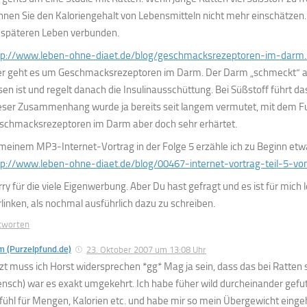
nnen Sie den Kaloriengehalt von Lebensmitteln nicht mehr einschätzen.
 späteren Leben verbunden.
tp://www.leben-ohne-diaet.de/blog/geschmacksrezeptoren-im-darm.
er geht es um Geschmacksrezeptoren im Darm. Der Darm „schmeckt“ al
sen ist und regelt danach die Insulinausschüttung. Bei Süßstoff führt d
eser Zusammenhang wurde ja bereits seit langem vermutet, mit dem F
schmacksrezeptoren im Darm aber doch sehr erhärtet.
 meinem MP3-Internet-Vortrag in der Folge 5 erzähle ich zu Beginn etw
tp://www.leben-ohne-diaet.de/blog/00467-internet-vortrag-teil-5-vo
rry für die viele Eigenwerbung. Aber Du hast gefragt und es ist für mich 
rlinken, als nochmal ausführlich dazu zu schreiben.
tworten
m (Purzelpfund.de)
23. Oktober 2007 um 13:08 Uhr
tzt muss ich Horst widersprechen *gg* Mag ja sein, dass das bei Ratten so
nsch) war es exakt umgekehrt. Ich habe füher wild durcheinander gefut
fühl für Mengen, Kalorien etc. und habe mir so mein Übergewicht einge