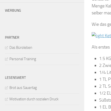
Menge Kalo
WERBUNG
selber ma
Wie das g
PARTNER
Als erstes
Das Büroleben
1.5 KG
Personal Training
2 Zwi
1/4 Li
LESENSWERT
1 TL P
2 TL S
Brot aus Sauertag
1/2 EL
Motivation durch sozialen Druck
Süßsto
1 EL B