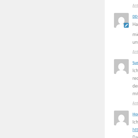
An
DD
Ha
mi
un
An
Su
Ic
re
de
mi
An
Hor
Ic
ht
Da