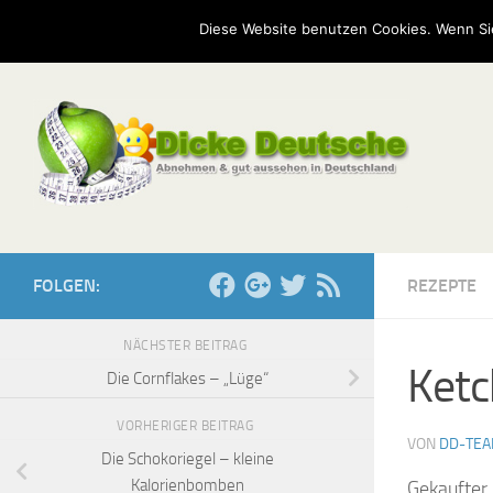
Start
Mission
Kontakt
Serien
Umfragen
Diese Website benutzen Cookies. Wenn Si
Zum Inhalt springen
FOLGEN:
REZEPTE
NÄCHSTER BEITRAG
Ketc
Die Cornflakes – „Lüge“
VORHERIGER BEITRAG
VON
DD-TE
Die Schokoriegel – kleine
Kalorienbomben
Gekaufter