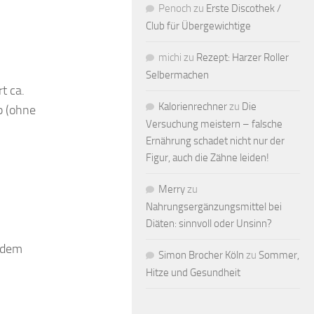
Penoch
zu
Erste Discothek /
Club für Übergewichtige
michi
zu
Rezept: Harzer Roller
Selbermachen
t ca.
Kalorienrechner
zu
Die
p (ohne
Versuchung meistern – falsche
Ernährung schadet nicht nur der
Figur, auch die Zähne leiden!
Merry
zu
Nahrungsergänzungsmittel bei
Diäten: sinnvoll oder Unsinn?
 dem
Simon Brocher Köln
zu
Sommer,
Hitze und Gesundheit