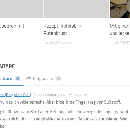
dbeeren mit
Rezept: Kohlrabi +
Mit eine
Putenbrust
und lecke
14. MÄRZ 2010
12. OKTOB
NTARE
ntare
8
Pingbacks
0
st (Blog ohne Diät)
20. Oktober 2007 um 10:29 Uhr
rry, das ich widerspreche. Aber bitte, bitte Finger weg von Süßstoff.
 gibt übrigens im Bio-Laden Ketchup mit sehr wenig oder sogar ganz ohn
wieso nicht drin. Ich empfehle mal den von Rapunzel zu probieren. Wenig
ker.