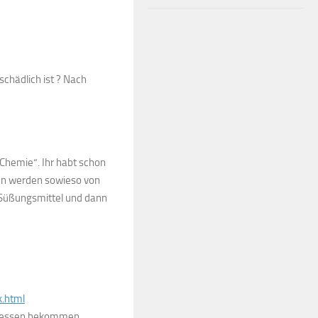
schädlich ist ? Nach
„Chemie“. Ihr habt schon
sten werden sowieso von
e Süßungsmittel und dann
k.html
 fressen bekommen,