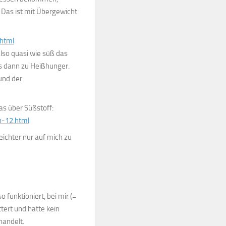
 Das ist mit Übergewicht
html
so quasi wie süß das
as dann zu Heißhunger.
und der
as über Süßstoff:
n-12.html
leichter nur auf mich zu
 funktioniert, bei mir (=
tert und hatte kein
handelt.