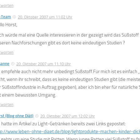
tworten
-Team
20. Oktober 2007 um 11:02 Uhr
llo Horst,
ch würde mal eine Quelle interessieren in der gezeigt wird das Süßstoff 
seren Nachforschungen gibt es dort keine eindeutigen Studien ?
tworten
sanne
20. Oktober 2007 um 11:10 Uhr
h empfehle auch nicht mehr unbedingt Süßstoff.Für mich ist es einfach 
cht, wenn ihr schreibt, dass es keine eindeutigen Studien gibt (die mei
r Süßstoffindustrie in Auftrag gegeben), aber ich bin eher für natürlich
t einem bewussten Umgang.
tworten
st (Blog ohne Diät)
20. Oktober 2007 um 12:02 Uhr
h hatte im Artikel zu Light-Getränken bereits zwei Links gepostet:
tp://www.leben-ohne-diaet.de/blog/lightprodukte-machen-kinder-dic
 gehts um eine Studie mit Ratten. Wenn junge Ratten viel Süßstoff zu