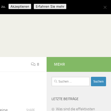
 zu.
Akzeptieren
Erfahren Sie mehr
8
MEHR
Suchen
nach:
LETZTE BEITRÄGE
Was sind die effektivsten
eine
SHARE