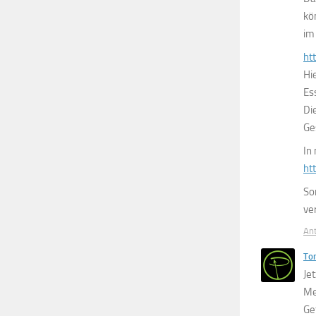
kö
im
ht
Hi
Es
Di
Ge
In
ht
So
ve
An
To
Je
Me
Ge