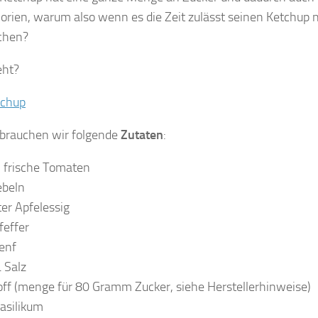
rien, warum also wenn es die Zeit zulässt seinen Ketchup n
chen?
eht?
 brauchen wir folgende
Zutaten
:
 frische Tomaten
ebeln
ter Apfelessig
feffer
enf
 Salz
ff (menge für 80 Gramm Zucker, siehe Herstellerhinweise)
asilikum