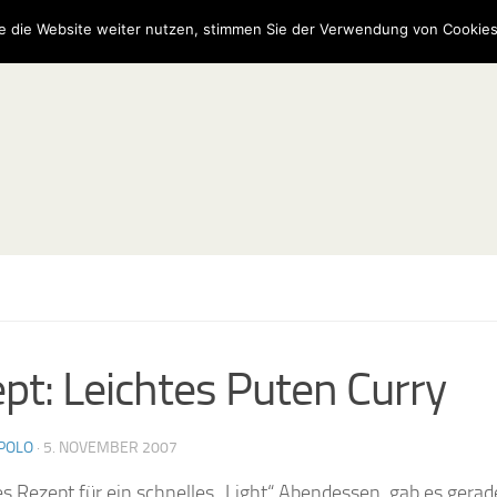
e die Website weiter nutzen, stimmen Sie der Verwendung von Cookies
pt: Leichtes Puten Curry
POLO
·
5. NOVEMBER 2007
es Rezept für ein schnelles „Light“ Abendessen, gab es gera