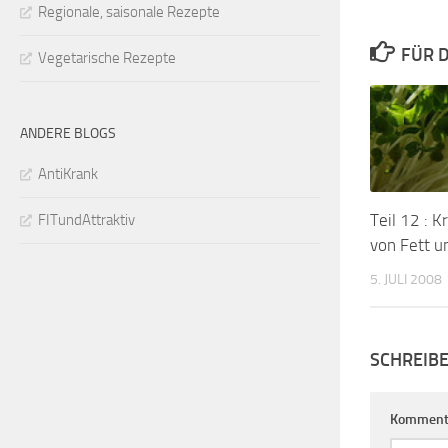
Regionale, saisonale Rezepte
FÜR D
Vegetarische Rezepte
ANDERE BLOGS
AntiKrank
Teil 12 : K
FITundAttraktiv
von Fett u
5. JULI 2008
SCHREIB
Komment