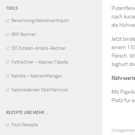
Putenfleis
TOOLS
nach kurze
Berechnung Kalorienverbrauch
die Hühne
BMI Rechner
Jetzt bind
einem 1 E
DD Zutaten-Anteils-Rechner
Fleisch. W
Fettrechner – Kalorien Tabelle
Joghurt do
KaloMa – KalorienManager
Nährwert
Saisonkalender Obst/Gemüse
Mit Paprik
Platz für 
REZEPTE UND MEHR ...
Fisch Rezepte
Schlagwörter