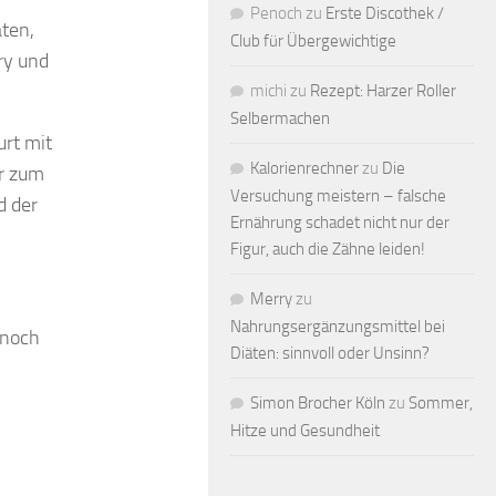
Penoch
zu
Erste Discothek /
aten,
Club für Übergewichtige
ry und
michi
zu
Rezept: Harzer Roller
Selbermachen
urt mit
Kalorienrechner
zu
Die
r zum
Versuchung meistern – falsche
d der
Ernährung schadet nicht nur der
Figur, auch die Zähne leiden!
Merry
zu
Nahrungsergänzungsmittel bei
 noch
Diäten: sinnvoll oder Unsinn?
Simon Brocher Köln
zu
Sommer,
Hitze und Gesundheit