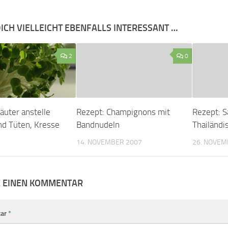
ICH VIELLEICHT EBENFALLS INTERESSANT …
2
0
räuter anstelle
Rezept: Champignons mit
Rezept: S
nd Tüten, Kresse
Bandnudeln
Thailändi
14. NOVEMBER 2007
26. NOVEM
E EINEN KOMMENTAR
ar
*