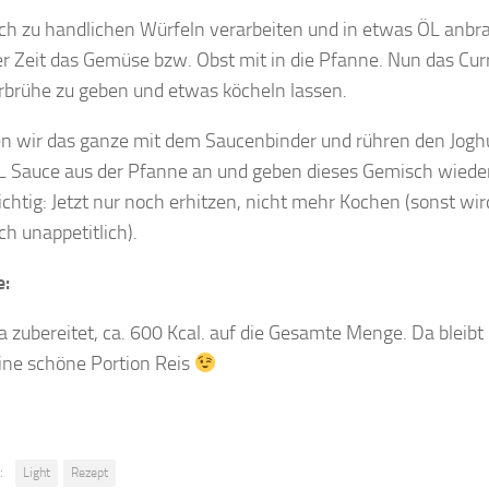
ch zu handlichen Würfeln verarbeiten und in etwas ÖL anbr
r Zeit das Gemüse bzw. Obst mit in die Pfanne. Nun das Cur
rbrühe zu geben und etwas köcheln lassen.
en wir das ganze mit dem Saucenbinder und rühren den Jogh
L Sauce aus der Pfanne an und geben dieses Gemisch wiede
ichtig: Jetzt nur noch erhitzen, nicht mehr Kochen (sonst wir
ch unappetitlich).
e:
a zubereitet, ca. 600 Kcal. auf die Gesamte Menge. Da bleibt
eine schöne Portion Reis
:
Light
Rezept