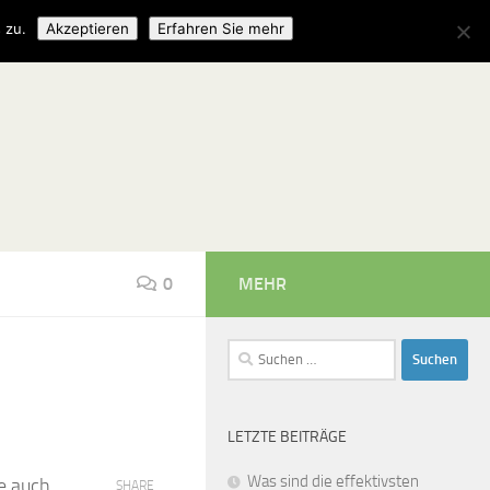
 zu.
Akzeptieren
Erfahren Sie mehr
0
MEHR
Suchen
nach:
LETZTE BEITRÄGE
Was sind die effektivsten
de auch
SHARE