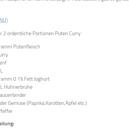
r 2 ordentliche Portionen Puten Curry:
ramm Putenfleisch
urry
enf
ÖL
ramm 0.1% Fett Joghurt
L Hühnerbrühe
Saucenbinder
der Gemüse (Paprika,Karotten,Äpfel etc.)
Pfeffer
eitung: