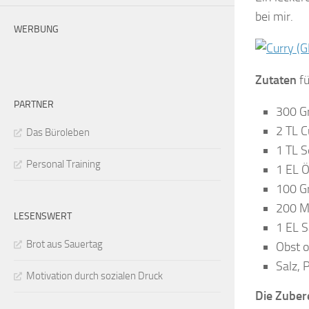
bei mir.
WERBUNG
Zutaten
fü
PARTNER
300 G
2 TL C
Das Büroleben
1 TL S
Personal Training
1 EL 
100 G
200 M
LESENSWERT
1 EL 
Brot aus Sauertag
Obst o
Salz, 
Motivation durch sozialen Druck
Die Zuber