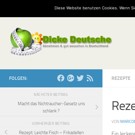
Start
Mission
Kontakt
Serien
Umfragen
Diese Website benutzen Cookies. Wenn Si
Zum Inhalt springen
FOLGEN:
REZEPTE
NÄCHSTER BEITRAG
Reze
Macht das Nichtraucher-Gesetz uns
schlank ?
VON
MARCO
VORHERIGER BEITRAG
Rezept: Leichte Fisch – Frikadellen
Ein lecker