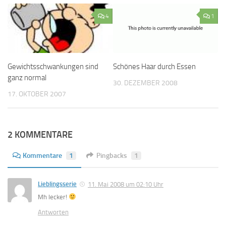
4
1
Gewichtsschwankungen sind
Schönes Haar durch Essen
ganz normal
30. DEZEMBER 2008
17. OKTOBER 2007
2 KOMMENTARE
Kommentare
1
Pingbacks
1
Lieblingsserie
11. Mai 2008 um 02:10 Uhr
Mh lecker!
Antworten