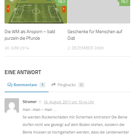
3
2
Die WM als Ansporn – bald
Geschenke für Menschen auf
purzeln die Pfunde
Diät
30. JUNI 2014
2. DEZEMBER 2009
EINE ANTWORT
Kommentare
1
Pingbacks
0
Stromer
16. August 2011 um 10:44 Uhr
man -man – man ….
So werden Rückenschäden mit Sicherheit eintreten! Die Beine
dürfen nicht wie gezeigt auf dem Boden stehen, sondern die
Beine müssen so hochgehalten werden, dass die Lendenwirbel