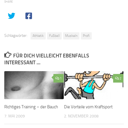
SHARE
Schlagwörter:
Athletik
Fußball
Muskeln
Profi
FÜR DICH VIELLEICHT EBENFALLS
INTERESSANT …
1
2
Richtiges Training – der Bauch
Die Vorteile vom Kraftsport
7. MAI 2009
2. NOVEMBER 2008