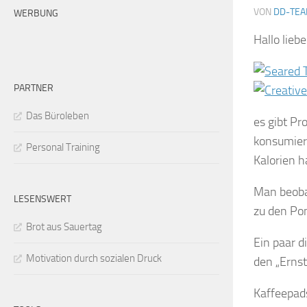
VON
DD-TE
WERBUNG
Hallo lieb
PARTNER
Das Büroleben
es gibt Pr
konsumiert
Personal Training
Kalorien h
Man beobac
LESENSWERT
zu den Po
Brot aus Sauertag
Ein paar d
Motivation durch sozialen Druck
den „Ernstf
Kaffeepads