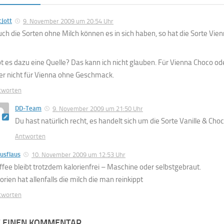
Jott
9. November 2009 um 20:54 Uhr
uch die Sorten ohne Milch können es in sich haben, so hat die Sorte Vie
bt es dazu eine Quelle? Das kann ich nicht glauben. Für Vienna Choco od
er nicht für Vienna ohne Geschmack.
tworten
DD-Team
9. November 2009 um 21:50 Uhr
Du hast natürlich recht, es handelt sich um die Sorte Vanille & Cho
Antworten
usflaus
10. November 2009 um 12:53 Uhr
ffee bleibt trotzdem kalorienfrei – Maschine oder selbstgebraut.
orien hat allenfalls die milch die man reinkippt
tworten
E EINEN KOMMENTAR