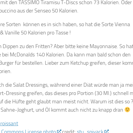
 mit den TASSIMO Tiramisu T-Discs schon 73 Kalorien. Oder
uccino aus der Senseo 50 Kalorien.
e Sorten können es in sich haben, so hat die Sorte Vienna
& Vanille 50 Kalorien pro Tasse !
Dippen zu den Fritten? Aber bitte keine Mayonnaise. So hat
te bei McDonalds 140 Kalorien. Da kann man bald schon den
urger für bestellen. Lieber zum Ketchup greifen, dieser ko
orien.
ch die Salat Dressings, während einer Diät würde man ja me
t-Dressing greifen, das dieses pro Portion (30 Ml.) schnell 
uf die Hüfte geht glaubt man meist nicht. Warum ist dies so 
t Sahne-Joghurt, und Öl kommt auch nicht zu knapp dran
photo
credit:
stu_spivack