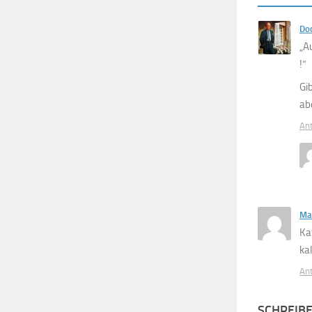
Doc
„A
!“
Gi
ab
An
Ma
Ka
kal
An
SCHREIB