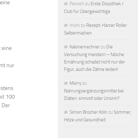
 eine
Penoch
zu
Erste Discothek /
Club für Übergewichtige
michi
zu
Rezept: Harzer Roller
Selbermachen
Kalorienrechner
zu
Die
 eine
Versuchung meistern – falsche
Ernährung schadet nicht nur der
mmt nur
Figur, auch die Zähne leiden!
Merry
zu
istens
Nahrungsergänzungsmittel bei
mit 100
Diäten: sinnvoll oder Unsinn?
? Der
Simon Brocher Köln
zu
Sommer,
Hitze und Gesundheit