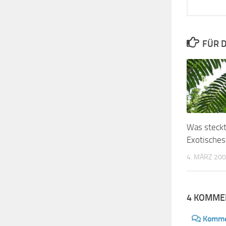
FÜR D
Was steckt
Exotisches
4. MÄRZ 20
4 KOMME
Komme