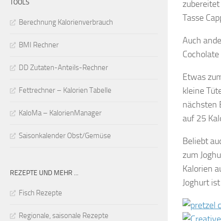
TOOLS
zubereitet
Tasse Capp
Berechnung Kalorienverbrauch
Auch ander
BMI Rechner
Cocholate 
DD Zutaten-Anteils-Rechner
Etwas zum 
kleine Tü
Fettrechner – Kalorien Tabelle
nächsten B
KaloMa – KalorienManager
auf 25 Kal
Saisonkalender Obst/Gemüse
Beliebt au
zum Joghur
Kalorien a
REZEPTE UND MEHR ...
Joghurt is
Fisch Rezepte
Regionale, saisonale Rezepte