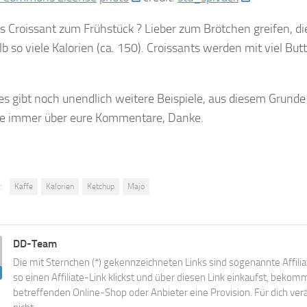
es Croissant zum Frühstück ? Lieber zum Brötchen greifen, di
lb so viele Kalorien (ca. 150). Croissants werden mit viel But
!
es gibt noch unendlich weitere Beispiele, aus diesem Grunde
ie immer über eure Kommentare, Danke.
:
Kaffe
Kalorien
Ketchup
Majo
DD-Team
Die mit Sternchen (*) gekennzeichneten Links sind sogenannte Affili
so einen Affiliate-Link klickst und über diesen Link einkaufst, beko
betreffenden Online-Shop oder Anbieter eine Provision. Für dich verä