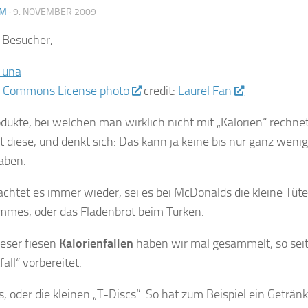
AM
·
9. NOVEMBER 2009
e Besucher,
photo
credit:
Laurel Fan
odukte, bei welchen man wirklich nicht mit „Kalorien“ rechne
 diese, und denkt sich: Das kann ja keine bis nur ganz wenig
aben.
htet es immer wieder, sei es bei McDonalds die kleine Tüt
mmes, oder das Fladenbrot beim Türken.
ieser fiesen
Kalorienfallen
haben wir mal gesammelt, so seit 
all“ vorbereitet.
, oder die kleinen „T-Discs“. So hat zum Beispiel ein Getränk