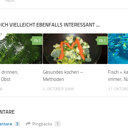
nicht.
ICH VIELLEICHT EBENFALLS INTERESSANT …
0
2
 drinnen,
Gesundes kochen –
Fisch = k
 Obst
Methoden
immer, N
08
4. OKTOBER 2008
17. OKTOB
NTARE
ntare
3
Pingbacks
1