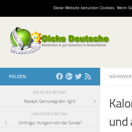
Start
Mission
Kontakt
Serien
Umfragen
Diese Website benutzen Cookies. Wenn Si
Zum Inhalt springen
FOLGEN:
NÄHRWER
NÄCHSTER BEITRAG
Kalo
Rezept: Gemüsegratin ‚light‘
VORHERIGER BEITRAG
und 
Umfrage: Hungern von der Sünde?