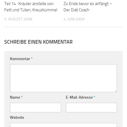
Teil 14 : Kräuter anstelle von
Zu Ende bevor es anfängt –
Fett und Tüten, Kreuzkümmel
Der Diät Coach
5. AUGUST 2008
4. JUNI 2009
SCHREIBE EINEN KOMMENTAR
Kommentar
*
Name
*
E-Mail-Adresse
*
Website