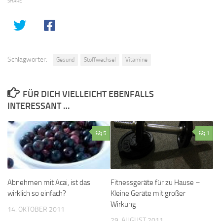
SHARE
Schlagwörter:
Gesund
Stoffwechsel
Vitamine
FÜR DICH VIELLEICHT EBENFALLS
INTERESSANT …
5
1
Abnehmen mit Acai, ist das
Fitnessgeräte für zu Hause –
wirklich so einfach?
Kleine Geräte mit großer
Wirkung
14. OKTOBER 2011
29. AUGUST 2011