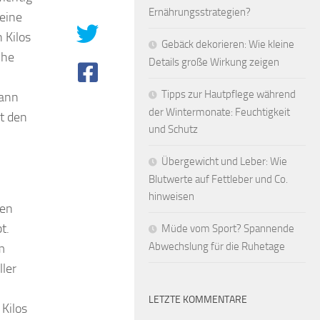
Ernährungsstrategien?
seine
 Kilos
Gebäck dekorieren: Wie kleine
che
Details große Wirkung zeigen
Tipps zur Hautpflege während
kann
der Wintermonate: Feuchtigkeit
et den
und Schutz
Übergewicht und Leber: Wie
Blutwerte auf Fettleber und Co.
hinweisen
hen
t.
Müde vom Sport? Spannende
Abwechslung für die Ruhetage
m
ller
LETZTE KOMMENTARE
Kilos