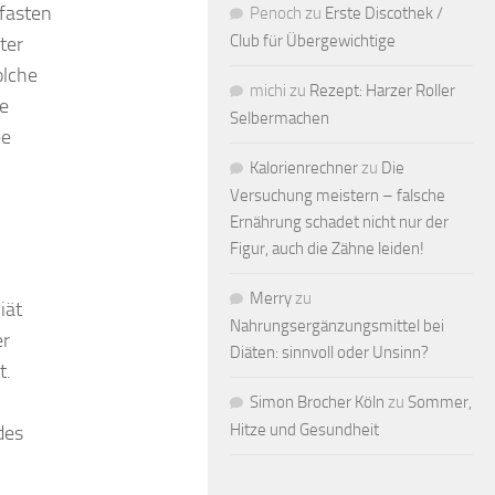
lfasten
Penoch
zu
Erste Discothek /
Club für Übergewichtige
ter
olche
michi
zu
Rezept: Harzer Roller
se
Selbermachen
ee
Kalorienrechner
zu
Die
Versuchung meistern – falsche
Ernährung schadet nicht nur der
Figur, auch die Zähne leiden!
Merry
zu
iät
Nahrungsergänzungsmittel bei
er
Diäten: sinnvoll oder Unsinn?
t.
Simon Brocher Köln
zu
Sommer,
Hitze und Gesundheit
des