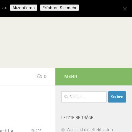
 zu.
Akzeptieren
Erfahren Sie mehr
0
MEHR
Suchen
nach:
LETZTE BEITRÄGE
Was sind die effektivsten
ichtig
SHARE