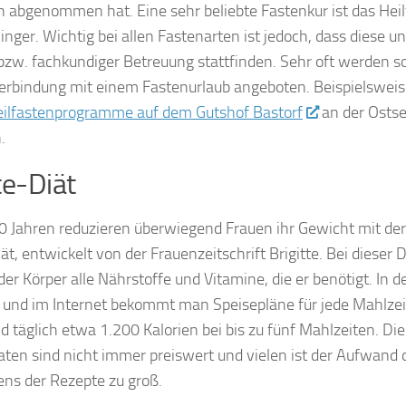
n abgenommen hat. Eine sehr beliebte Fastenkur ist das Hei
nger. Wichtig bei allen Fastenarten ist jedoch, dass diese un
 bzw. fachkundiger Betreuung stattfinden. Sehr oft werden s
Verbindung mit einem Fastenurlaub angeboten. Beispielswei
ilfastenprogramme auf dem Gutshof Bastorf
an der Osts
.
te-Diät
50 Jahren reduzieren überwiegend Frauen ihr Gewicht mit der
ät, entwickelt von der Frauenzeitschrift Brigitte. Bei dieser D
r Körper alle Nährstoffe und Vitamine, die er benötigt. In d
t und im Internet bekommt man Speisepläne für jede Mahlzei
nd täglich etwa 1.200 Kalorien bei bis zu fünf Mahlzeiten. Die
ten sind nicht immer preiswert und vielen ist der Aufwand 
ns der Rezepte zu groß.