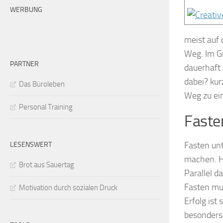
WERBUNG
meist auf 
Weg. Im G
PARTNER
dauerhaft 
dabei? kur
Das Büroleben
Weg zu ein
Personal Training
Faste
Fasten un
LESENSWERT
machen. Hi
Brot aus Sauertag
Parallel d
Fasten mus
Motivation durch sozialen Druck
Erfolg ist 
besonders