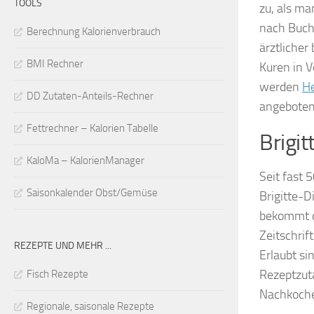
TOOLS
zu, als ma
nach Buchi
Berechnung Kalorienverbrauch
ärztlicher
BMI Rechner
Kuren in 
werden
He
DD Zutaten-Anteils-Rechner
angeboten
Fettrechner – Kalorien Tabelle
Brigit
KaloMa – KalorienManager
Seit fast 
Saisonkalender Obst/Gemüse
Brigitte-Di
bekommt de
Zeitschrif
REZEPTE UND MEHR ...
Erlaubt si
Rezeptzuta
Fisch Rezepte
Nachkoche
Regionale, saisonale Rezepte