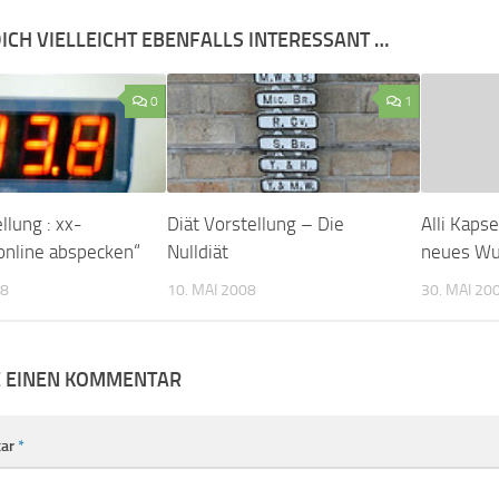
ICH VIELLEICHT EBENFALLS INTERESSANT …
0
1
llung : xx-
Diät Vorstellung – Die
Alli Kapse
online abspecken“
Nulldiät
neues Wu
08
10. MAI 2008
30. MAI 20
E EINEN KOMMENTAR
ar
*