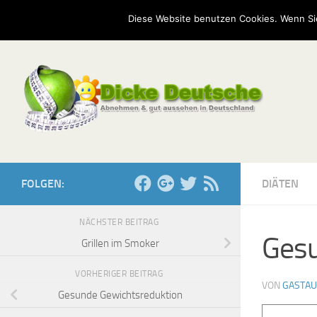
Start
Mission
Kontakt
Serien
Umfragen
Diese Website benutzen Cookies. Wenn Si
Zum Inhalt springen
FOLGEN:
DIÄTEN
NÄCHSTER BEITRAG
Gesu
Grillen im Smoker
VORHERIGER BEITRAG
VON
GASTA
Gesunde Gewichtsreduktion