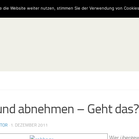
e die Website weiter nutzen, stimmen Sie der Verwendung von Cookies
nd abnehmen – Geht das?
UTOR
·
1. DEZEMBER 2011
Wer übergew