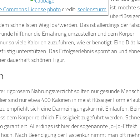
ist, möchte 
photo
credit:
seelensturm
überflüssigen
dem schnellsten Weg los?werden. Das ist allerdings der fals
runde hilft nur die Ernährung umzustellen und dem Körper
nur so viele Kalorien zuzuführen, wie er benötigt. Eine Diät 
zfristig unterstützen. Das Erfolgserlebnis spornt an und ebn
er dauerhaft schönen Figur.
n
ter rigorosem Nahrungsverzicht sollten nur gesunde Mensc
er sind nur etwa 400 Kalorien in meist flüssiger Form erlaub
azu empfiehlt sich eine Darmeinigungskur mit Einläufen. Bei
s dem Körper reichlich Flüssigkeit zugeführt werden. Schne
so garantiert. Allerdings ist hier der sogenannte Jo-Jo-Effekt
 hoch.
Nach Beendigung der Fastenkur nimmt man oft mehr 