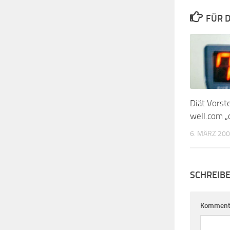
FÜR D
Diät Vorste
well.com „
6. MÄRZ 20
SCHREIB
Komment