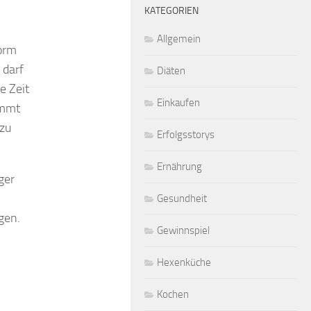
KATEGORIEN
Allgemein
form
 darf
Diäten
e Zeit
Einkaufen
immt
 zu
Erfolgsstorys
Ernährung
ger
Gesundheit
gen.
Gewinnspiel
Hexenküche
Kochen