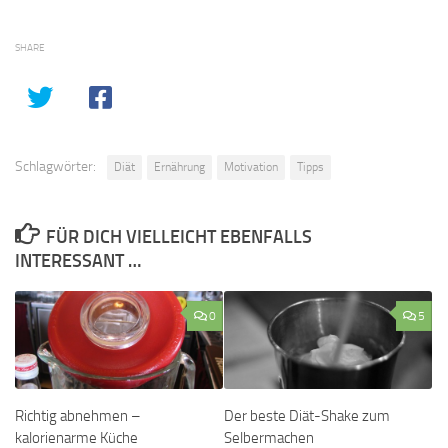
SHARE
Schlagwörter:
Diät
Ernährung
Motivation
Tipps
FÜR DICH VIELLEICHT EBENFALLS
INTERESSANT …
0
5
Richtig abnehmen –
Der beste Diät-Shake zum
kalorienarme Küche
Selbermachen