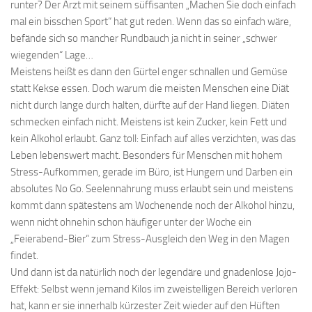
runter? Der Arzt mit seinem süffisanten „Machen Sie doch einfach
mal ein bisschen Sport“ hat gut reden. Wenn das so einfach wäre,
befände sich so mancher Rundbauch ja nicht in seiner „schwer
wiegenden“ Lage…
Meistens heißt es dann den Gürtel enger schnallen und Gemüse
statt Kekse essen. Doch warum die meisten Menschen eine Diät
nicht durch lange durch halten, dürfte auf der Hand liegen. Diäten
schmecken einfach nicht. Meistens ist kein Zucker, kein Fett und
kein Alkohol erlaubt. Ganz toll: Einfach auf alles verzichten, was das
Leben lebenswert macht. Besonders für Menschen mit hohem
Stress-Aufkommen, gerade im Büro, ist Hungern und Darben ein
absolutes No Go. Seelennahrung muss erlaubt sein und meistens
kommt dann spätestens am Wochenende noch der Alkohol hinzu,
wenn nicht ohnehin schon häufiger unter der Woche ein
„Feierabend-Bier“ zum Stress-Ausgleich den Weg in den Magen
findet.
Und dann ist da natürlich noch der legendäre und gnadenlose Jojo-
Effekt: Selbst wenn jemand Kilos im zweistelligen Bereich verloren
hat, kann er sie innerhalb kürzester Zeit wieder auf den Hüften