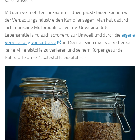
schön aussehen.
Mit dem vermehrten Einkaufen in Unverpackt-Läden können wir
der Verpackungsindustrie den Kampf ansagen. Man hält dadurch
nicht nur seine Müllproduktion gering. Unverarbeitete
Lebensmittel sind auch schonend zur Umwelt und durch die
eigene
Verarbeitung von Getreide
und Samen kann man sich sicher sein,
keine Mineralstoffe zu verlieren und seinem Körper gesunde
Nährstoffe ohne Zusatzstoffe zuzuführen.