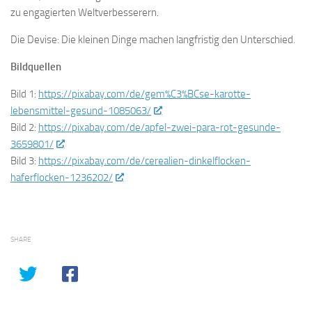
zu engagierten Weltverbesserern.
Die Devise: Die kleinen Dinge machen langfristig den Unterschied.
Bildquellen
Bild 1:
https://pixabay.com/de/gem%C3%BCse-karotte-
lebensmittel-gesund-1085063/
Bild 2:
https://pixabay.com/de/apfel-zwei-para-rot-gesunde-
3659801/
Bild 3:
https://pixabay.com/de/cerealien-dinkelflocken-
haferflocken-1236202/
SHARE