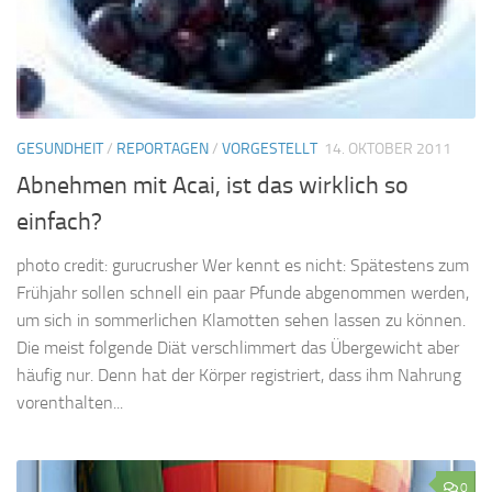
GESUNDHEIT
/
REPORTAGEN
/
VORGESTELLT
14. OKTOBER 2011
Abnehmen mit Acai, ist das wirklich so
einfach?
photo credit: gurucrusher Wer kennt es nicht: Spätestens zum
Frühjahr sollen schnell ein paar Pfunde abgenommen werden,
um sich in sommerlichen Klamotten sehen lassen zu können.
Die meist folgende Diät verschlimmert das Übergewicht aber
häufig nur. Denn hat der Körper registriert, dass ihm Nahrung
vorenthalten...
0