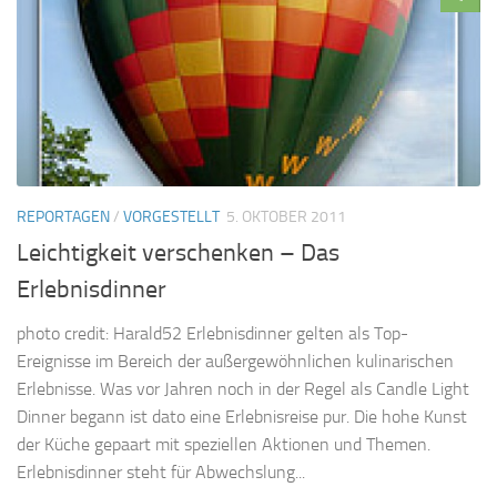
REPORTAGEN
/
VORGESTELLT
5. OKTOBER 2011
Leichtigkeit verschenken – Das
Erlebnisdinner
photo credit: Harald52 Erlebnisdinner gelten als Top-
Ereignisse im Bereich der außergewöhnlichen kulinarischen
Erlebnisse. Was vor Jahren noch in der Regel als Candle Light
Dinner begann ist dato eine Erlebnisreise pur. Die hohe Kunst
der Küche gepaart mit speziellen Aktionen und Themen.
Erlebnisdinner steht für Abwechslung...