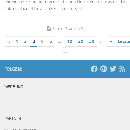
barbadensis sind nur drei der etlichen Beispiele. Auch wenn die
kaktusartige Pflanze äußerlich nicht viel...
Seite 3 von 48
«
1
2
3
4
5
...
10
20
30
...
»
Letzt
»
FOLGEN:
WERBUNG
PARTNER