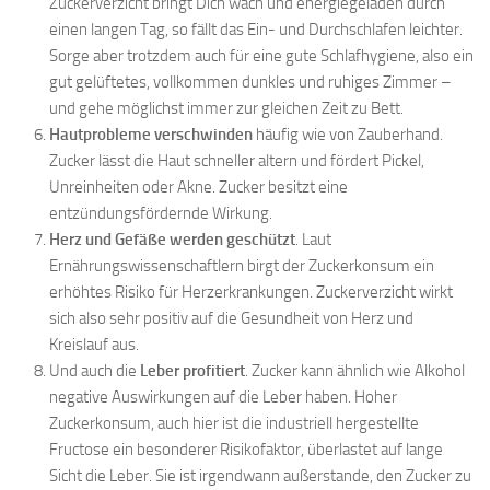
Zuckerverzicht bringt Dich wach und energiegeladen durch
einen langen Tag, so fällt das Ein- und Durchschlafen leichter.
Sorge aber trotzdem auch für eine gute Schlafhygiene, also ein
gut gelüftetes, vollkommen dunkles und ruhiges Zimmer –
und gehe möglichst immer zur gleichen Zeit zu Bett.
Hautprobleme verschwinden
häufig wie von Zauberhand.
Zucker lässt die Haut schneller altern und fördert Pickel,
Unreinheiten oder Akne. Zucker besitzt eine
entzündungsfördernde Wirkung.
Herz und Gefäße werden geschützt
. Laut
Ernährungswissenschaftlern birgt der Zuckerkonsum ein
erhöhtes Risiko für Herzerkrankungen. Zuckerverzicht wirkt
sich also sehr positiv auf die Gesundheit von Herz und
Kreislauf aus.
Und auch die
Leber profitiert
. Zucker kann ähnlich wie Alkohol
negative Auswirkungen auf die Leber haben. Hoher
Zuckerkonsum, auch hier ist die industriell hergestellte
Fructose ein besonderer Risikofaktor, überlastet auf lange
Sicht die Leber. Sie ist irgendwann außerstande, den Zucker zu