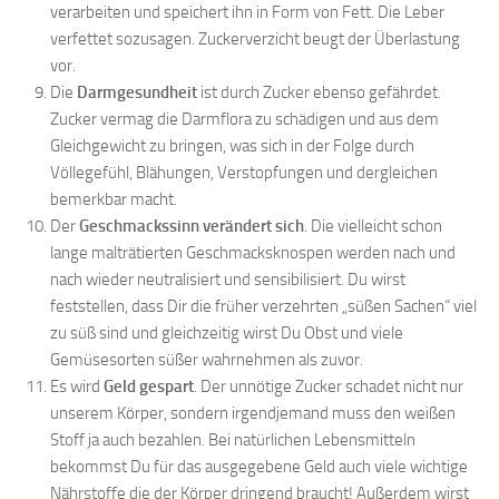
verarbeiten und speichert ihn in Form von Fett. Die Leber
verfettet sozusagen. Zuckerverzicht beugt der Überlastung
vor.
Die
Darmgesundheit
ist durch Zucker ebenso gefährdet.
Zucker vermag die Darmflora zu schädigen und aus dem
Gleichgewicht zu bringen, was sich in der Folge durch
Völlegefühl, Blähungen, Verstopfungen und dergleichen
bemerkbar macht.
Der
Geschmackssinn verändert sich
. Die vielleicht schon
lange malträtierten Geschmacksknospen werden nach und
nach wieder neutralisiert und sensibilisiert. Du wirst
feststellen, dass Dir die früher verzehrten „süßen Sachen“ viel
zu süß sind und gleichzeitig wirst Du Obst und viele
Gemüsesorten süßer wahrnehmen als zuvor.
Es wird
Geld gespart
. Der unnötige Zucker schadet nicht nur
unserem Körper, sondern irgendjemand muss den weißen
Stoff ja auch bezahlen. Bei natürlichen Lebensmitteln
bekommst Du für das ausgegebene Geld auch viele wichtige
Nährstoffe die der Körper dringend braucht! Außerdem wirst