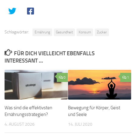
Schlagwörter:
Ernährung
Gesundheit
Konsum
Zucker
FÜR DICH VIELLEICHT EBENFALLS
INTERESSANT …
0
1
Was sind die effektivsten
Bewegung für Körper, Geist
Ernährungsstrategien?
und Seele
4. AUGUST 2026
14. JULI 2020