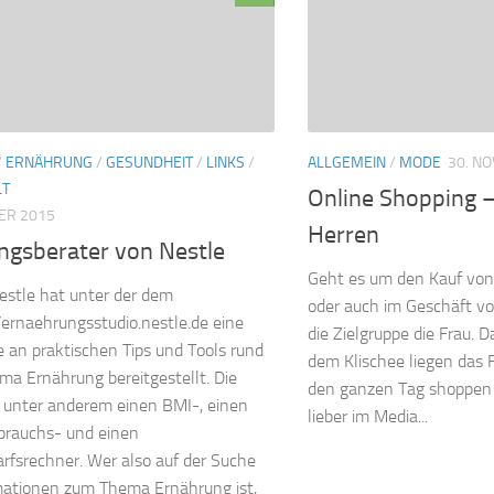
/
ERNÄHRUNG
/
GESUNDHEIT
/
LINKS
/
ALLGEMEIN
/
MODE
30. N
LT
Online Shopping –
ER 2015
Herren
ngsberater von Nestle
Geht es um den Kauf von 
estle hat unter der dem
oder auch im Geschäft vor
//ernaehrungsstudio.nestle.de eine
die Zielgruppe die Frau. 
 an praktischen Tips und Tools rund
dem Klischee liegen das 
a Ernährung bereitgestellt. Die
den ganzen Tag shoppen
t unter anderem einen BMI-, einen
lieber im Media...
brauchs- und einen
rfsrechner. Wer also auf der Suche
mationen zum Thema Ernährung ist,