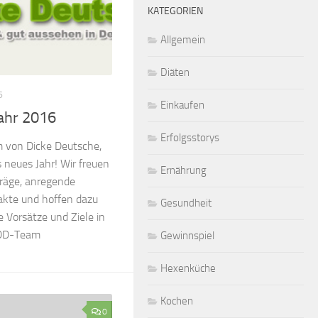
KATEGORIEN
Allgemein
Diäten
6
Einkaufen
ahr 2016
Erfolgsstorys
am von Dicke Deutsche,
neues Jahr! Wir freuen
Ernährung
träge, anregende
kte und hoffen dazu
Gesundheit
 Vorsätze und Ziele in
 DD-Team
Gewinnspiel
Hexenküche
Kochen
0