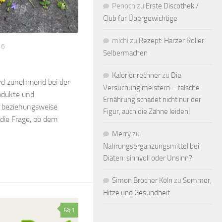
Penoch
zu
Erste Discothek /
Club für Übergewichtige
michi
zu
Rezept: Harzer Roller
16
Selbermachen
Kalorienrechner
zu
Die
ird zunehmend bei der
Versuchung meistern – falsche
odukte und
Ernährung schadet nicht nur der
 beziehungsweise
Figur, auch die Zähne leiden!
 die Frage, ob dem
Merry
zu
Nahrungsergänzungsmittel bei
Diäten: sinnvoll oder Unsinn?
Simon Brocher Köln
zu
Sommer,
Hitze und Gesundheit
1