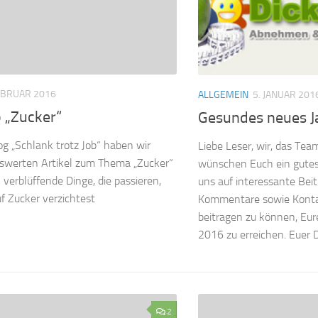
EBRUAR 2016
ALLGEMEIN
5. JANUAR 201
 „Zucker“
Gesundes neues J
g „Schlank trotz Job“ haben wir
Liebe Leser, wir, das Te
nswerten Artikel zum Thema „Zucker“
wünschen Euch ein gutes 
 verblüffende Dinge, die passieren,
uns auf interessante Bei
f Zucker verzichtest
Kommentare sowie Konta
beitragen zu können, Eure
2016 zu erreichen. Euer
2