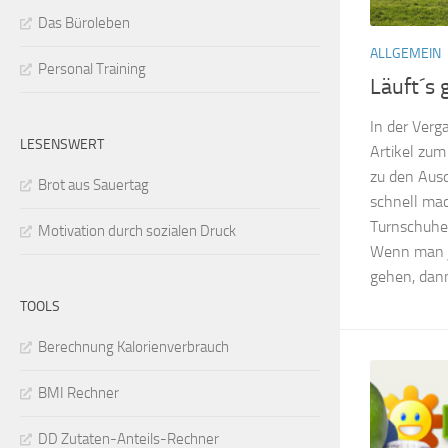
Das Büroleben
ALLGEMEIN
Personal Training
Läuft´s 
In der Verg
LESENSWERT
Artikel zum
zu den Aus
Brot aus Sauertag
schnell mac
Turnschuhe:
Motivation durch sozialen Druck
Wenn man j
gehen, dann
TOOLS
Berechnung Kalorienverbrauch
BMI Rechner
DD Zutaten-Anteils-Rechner