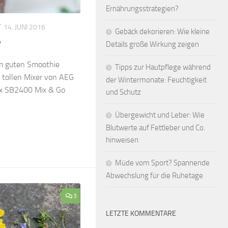
Ernährungsstrategien?
T
14. JUNI 2016
Gebäck dekorieren: Wie kleine
?
Details große Wirkung zeigen
m guten Smoothie
Tipps zur Hautpflege während
n tollen Mixer von AEG
der Wintermonate: Feuchtigkeit
ix SB2400 Mix & Go
und Schutz
Übergewicht und Leber: Wie
Blutwerte auf Fettleber und Co.
hinweisen
Müde vom Sport? Spannende
Abwechslung für die Ruhetage
3
LETZTE KOMMENTARE