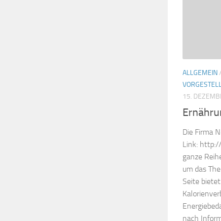
ALLGEMEIN
VORGESTEL
15. DEZEMB
Ernähru
Die Firma N
Link: http:
ganze Reihe
um das Them
Seite biete
Kalorienver
Energiebeda
nach Infor