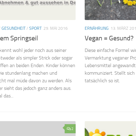
/
GESUNDHEIT
/
SPORT
29. MAI 2016
ERNÄHRUNG
13. MÄRZ 20
dem Springseil
Vegan = Gesund?
 kennt wohl jeder noch aus seiner
Diese einfache Formel w
ntweder als simpler Strick oder sogar
Vermarktung veganer Pr
iffen an beiden Enden. Kinder können
Lebensmittel angewandt
wie stundenlang machen und
kommuniziert. Stellt sich
icht mal müde davon zu werden. Als
tatsächlich so ist.
 sieht das jedoch ganz anders aus.
 das...
2