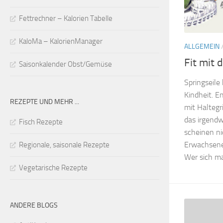
Fettrechner – Kalorien Tabelle
KaloMa – KalorienManager
ALLGEMEIN
Fit mit 
Saisonkalender Obst/Gemüse
Springseile
Kindheit. E
REZEPTE UND MEHR ...
mit Haltegr
das irgend
Fisch Rezepte
scheinen n
Erwachsener
Regionale, saisonale Rezepte
Wer sich mal
Vegetarische Rezepte
ANDERE BLOGS