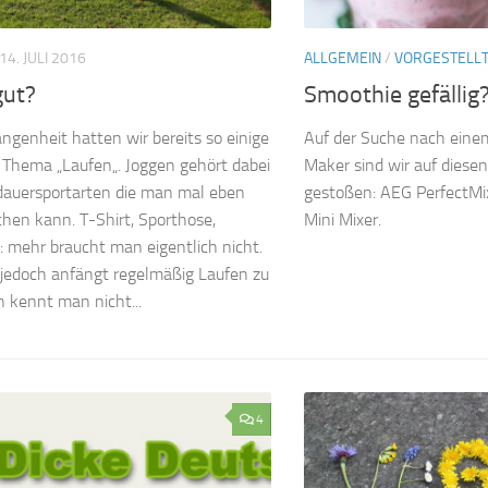
14. JULI 2016
ALLGEMEIN
/
VORGESTELL
gut?
Smoothie gefällig
angenheit hatten wir bereits so einige
Auf der Suche nach eine
 Thema „Laufen„. Joggen gehört dabei
Maker sind wir auf diese
dauersportarten die man mal eben
gestoßen: AEG PerfectM
hen kann. T-Shirt, Sporthose,
Mini Mixer.
 mehr braucht man eigentlich nicht.
edoch anfängt regelmäßig Laufen zu
 kennt man nicht...
4