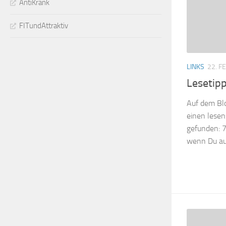
AntiKrank
FITundAttraktiv
LINKS
22. F
Lesetipp
Auf dem Blo
einen lese
gefunden: 7
wenn Du au