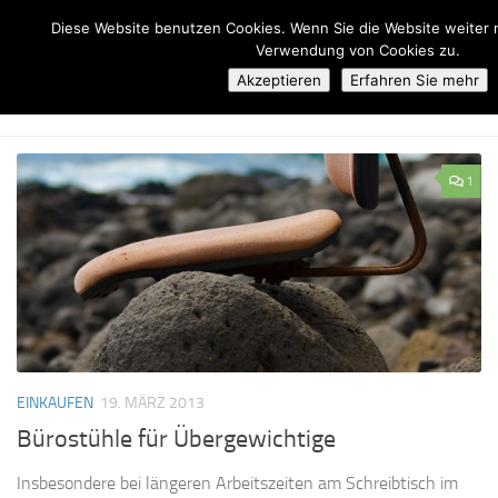
Diese Website benutzen Cookies. Wenn Sie die Website weiter 
Zum Inhalt springen
Verwendung von Cookies zu.
Akzeptieren
Erfahren Sie mehr
DICKE DEUTSCHE - ALLES ÜBER DIÄTEN, KALORIEN UND
ERNÄHRUNG
BLOG
1
EINKAUFEN
19. MÄRZ 2013
Bürostühle für Übergewichtige
Insbesondere bei längeren Arbeitszeiten am Schreibtisch im