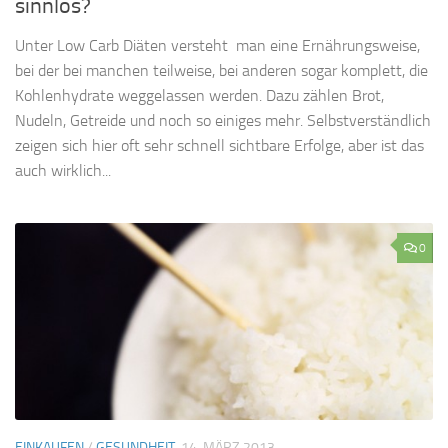
sinnlos?
Unter Low Carb Diäten versteht man eine Ernährungsweise,
bei der bei manchen teilweise, bei anderen sogar komplett, die
Kohlenhydrate weggelassen werden. Dazu zählen Brot,
Nudeln, Getreide und noch so einiges mehr. Selbstverständlich
zeigen sich hier oft sehr schnell sichtbare Erfolge, aber ist das
auch wirklich...
0
EINKAUFEN
/
GESUNDHEIT
14. MÄRZ 2013