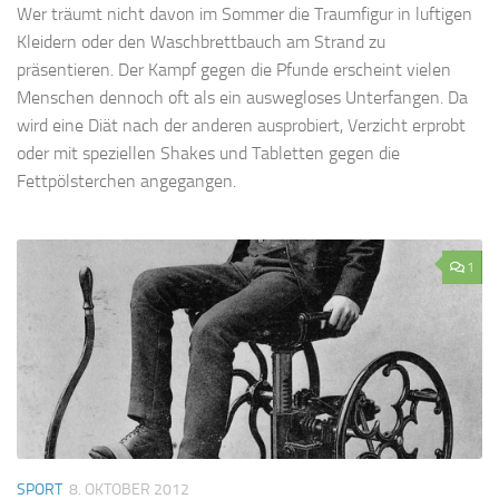
Wer träumt nicht davon im Sommer die Traumfigur in luftigen
Kleidern oder den Waschbrettbauch am Strand zu
präsentieren. Der Kampf gegen die Pfunde erscheint vielen
Menschen dennoch oft als ein auswegloses Unterfangen. Da
wird eine Diät nach der anderen ausprobiert, Verzicht erprobt
oder mit speziellen Shakes und Tabletten gegen die
Fettpölsterchen angegangen.
1
SPORT
8. OKTOBER 2012