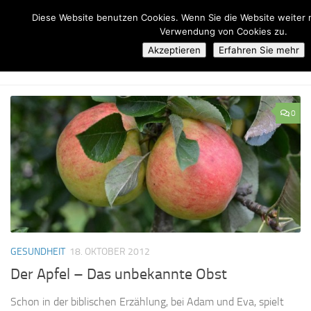
Diese Website benutzen Cookies. Wenn Sie die Website weiter 
Zum Inhalt springen
Verwendung von Cookies zu.
Akzeptieren
Erfahren Sie mehr
DICKE DEUTSCHE - ALLES ÜBER DIÄTEN, KALORIEN UND
ERNÄHRUNG
BLOG
0
GESUNDHEIT
18. OKTOBER 2012
Der Apfel – Das unbekannte Obst
Schon in der biblischen Erzählung, bei Adam und Eva, spielt