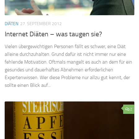
DIÄTEN
27. SEPTEMBER 2012
Internet Diäten – was taugen sie?
Vielen übergewichtigen Personen fällt es schwer, eine Diät
alleine durchzuhalten. Grund dafür ist nicht immer nur eine
fehlende Motivation. Oftmals mangelt es auch an dem für ein
gesundes und dauerhaftes Abnehmen erforderlichen
Expertenwissen. Wer diese Probleme nur allzu gut kennt, der
sollte einen Blick auf...
2