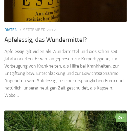
DIÄTEN
7. SEPTEMBER 2012
Apfelessig, das Wundermittel?
Apfelessig gilt vielen als Wundermittel und dies schon seit
Jahrhunderten. Er wird angepriesen zur Körperhygiene, zur
Vorbeugung von Krankheiten, als Hilfe bei Krankheiten, zur
Entgiftung bzw. Entschlackung und zur Gewichtsabnahme.
Angeboten wird Apfelessig in seiner ursprünglichen Form und
natürlich, unserer heutigen Zeit geschuldet, als Kapseln.
Wobei...
3