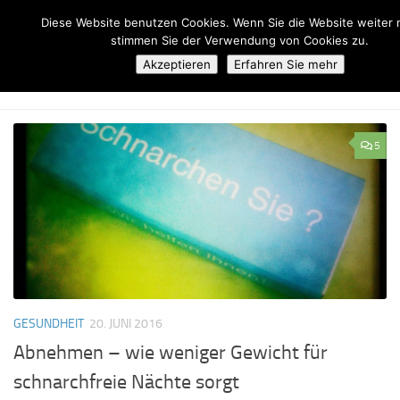
Diese Website benutzen Cookies. Wenn Sie die Website weiter 
Zum Inhalt springen
stimmen Sie der Verwendung von Cookies zu.
Akzeptieren
Erfahren Sie mehr
DICKE DEUTSCHE - ALLES ÜBER DIÄTEN, KALORIEN UND
ERNÄHRUNG
BLOG
5
GESUNDHEIT
20. JUNI 2016
Abnehmen – wie weniger Gewicht für
schnarchfreie Nächte sorgt